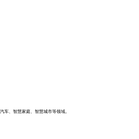
汽车、智慧家庭、智慧城市等领域。