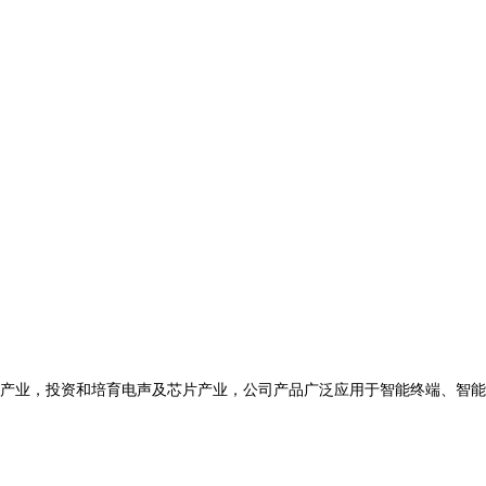
产业，投资和培育电声及芯片产业，公司产品广泛应用于智能终端、智能